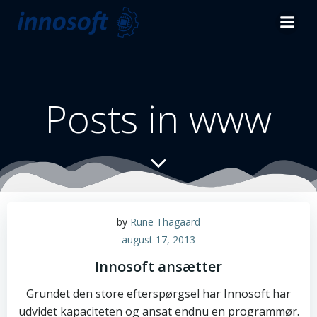
Videre
til
indhold
Posts in www
by
Rune Thagaard
august 17, 2013
Innosoft ansætter
Grundet den store efterspørgsel har Innosoft har
udvidet kapaciteten og ansat endnu en programmør.